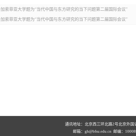
教授参加索菲亚大学题为“当代中国与东方研究的当下问题第二届国际会议”
教授参加索菲亚大学题为“当代中国与东方研究的当下问题第二届国际会议”
通讯地址：北京西三环北路2号北京外国
邮箱：gh@bfsu.edu.cn 邮编：100089 S