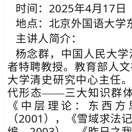
2025
4
17
时间：
年
月
日
地点：
北京外国语大学
主讲人简介：
杨念群，中国人民大学
者特聘教授。教育部人文
大学清史研究中心主任
代形态——三大知识群
《中层理论：东西方
2001
（
），《雪域求法
2003
编，
），《昨日之